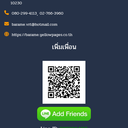
10230
,
080-299-4113
02-766-3960
barame.vrt@hotmail.com
https://barame.yellowpages.co.th
เพิ่มเพื่อน